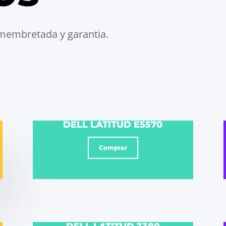
membretada y garantia.
DELL LATITUD E5570
Comprar